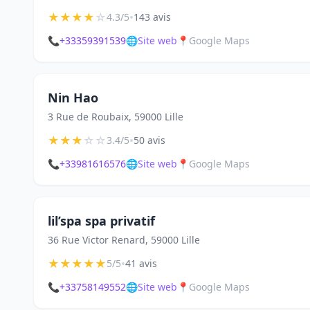
★
★
★
★
☆
•
4.3/5
143 avis
📞
+33359391539
🌐
Site web
📍
Google Maps
Nin Hao
3 Rue de Roubaix, 59000 Lille
★
★
★
☆
☆
•
3.4/5
50 avis
📞
+33981616576
🌐
Site web
📍
Google Maps
lil’spa spa privatif
36 Rue Victor Renard, 59000 Lille
★
★
★
★
★
•
5/5
41 avis
📞
+33758149552
🌐
Site web
📍
Google Maps