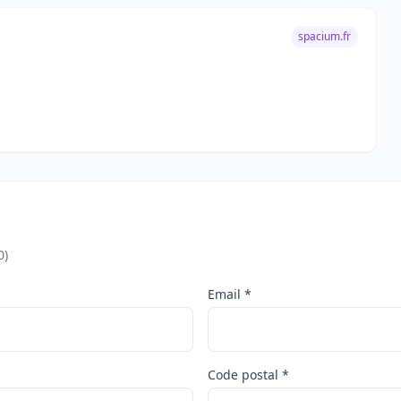
spacium.fr
0)
Email *
Code postal *