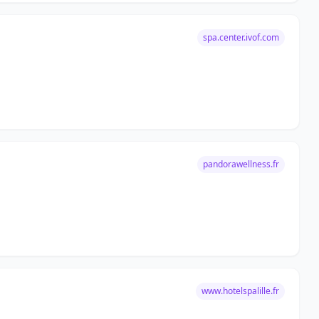
spa.center.ivof.com
pandorawellness.fr
www.hotelspalille.fr