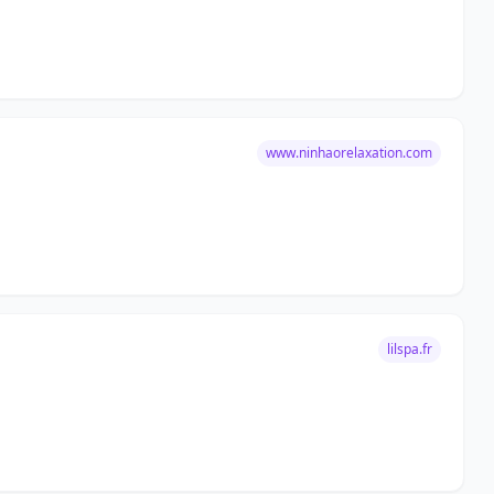
www.ninhaorelaxation.com
lilspa.fr