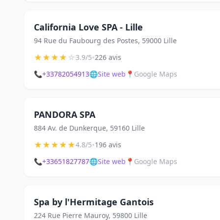
California Love SPA - Lille
94 Rue du Faubourg des Postes, 59000 Lille
★
★
★
★
☆
•
3.9/5
226 avis
📞
+33782054913
🌐
Site web
📍
Google Maps
PANDORA SPA
884 Av. de Dunkerque, 59160 Lille
★
★
★
★
★
•
4.8/5
196 avis
📞
+33651827787
🌐
Site web
📍
Google Maps
Spa by l'Hermitage Gantois
224 Rue Pierre Mauroy, 59800 Lille