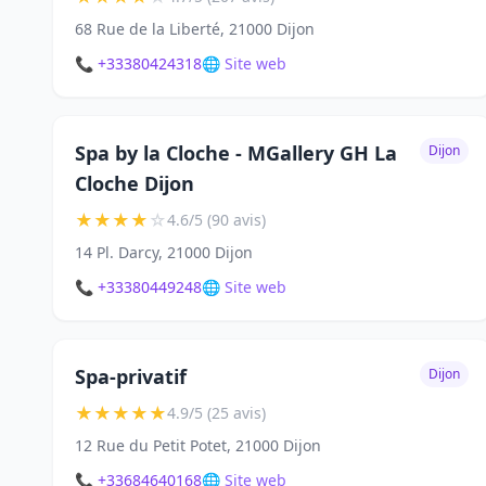
68 Rue de la Liberté, 21000 Dijon
📞 +33380424318
🌐 Site web
Spa by la Cloche - MGallery GH La
Dijon
Cloche Dijon
★
★
★
★
☆
4.6/5 (90 avis)
14 Pl. Darcy, 21000 Dijon
📞 +33380449248
🌐 Site web
Spa-privatif
Dijon
★
★
★
★
★
4.9/5 (25 avis)
12 Rue du Petit Potet, 21000 Dijon
📞 +33684640168
🌐 Site web