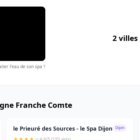
2 vill
iter l'eau de son spa ?
ogne Franche Comte
le Prieuré des Sources - le Spa Dijon
Dijon
★
★
★
★
☆
4.6/5 (155 avis)