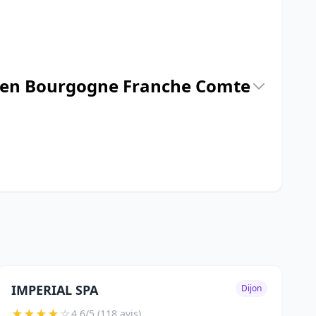
es en Bourgogne Franche Comte
IMPERIAL SPA
Dijon
★
★
★
★
☆
4.6/5 (118 avis)