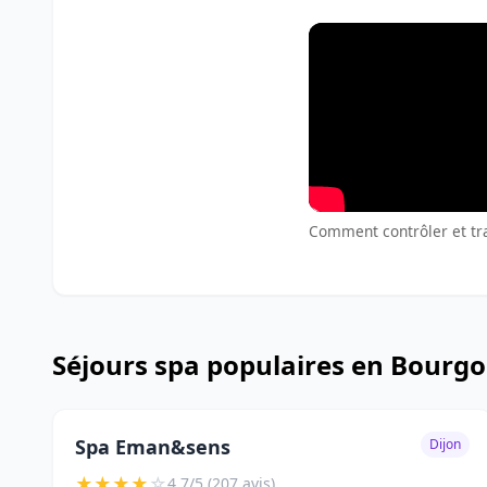
Comment contrôler et tra
Séjours spa populaires en Bourg
Spa Eman&sens
Dijon
★
★
★
★
☆
4.7/5 (207 avis)