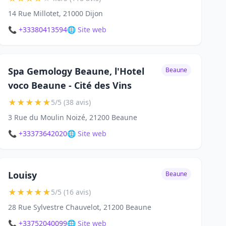
14 Rue Millotet, 21000 Dijon
📞 +33380413594
🌐 Site web
Spa Gemology Beaune, l'Hotel
Beaune
voco Beaune - Cité des Vins
★
★
★
★
★
5/5 (38 avis)
3 Rue du Moulin Noizé, 21200 Beaune
📞 +33373642020
🌐 Site web
Louisy
Beaune
★
★
★
★
★
5/5 (16 avis)
28 Rue Sylvestre Chauvelot, 21200 Beaune
📞 +33752040099
🌐 Site web