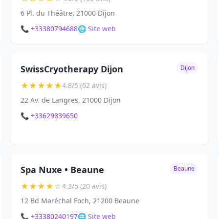
6 Pl. du Théâtre, 21000 Dijon
📞 +33380794688
🌐 Site web
SwissCryotherapy Dijon
Dijon
★
★
★
★
★
4.8/5 (62 avis)
22 Av. de Langres, 21000 Dijon
📞 +33629839650
Spa Nuxe • Beaune
Beaune
★
★
★
★
☆
4.3/5 (20 avis)
12 Bd Maréchal Foch, 21200 Beaune
📞 +33380240197
🌐 Site web