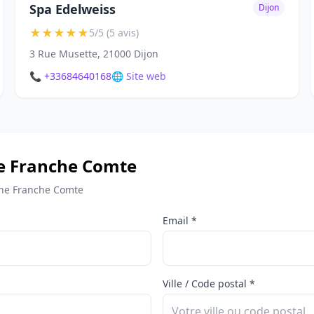
Spa Edelweiss
Dijon
★
★
★
★
★
5/5 (5 avis)
3 Rue Musette, 21000 Dijon
📞 +33684640168
🌐 Site web
e Franche Comte
gne Franche Comte
Email *
Ville / Code postal *