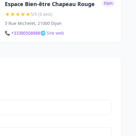
Espace Bien-être Chapeau Rouge
Dijon
★
★
★
★
★
5/5 (3 avis)
5 Rue Michelet, 21000 Dijon
📞 +33380508888
🌐 Site web