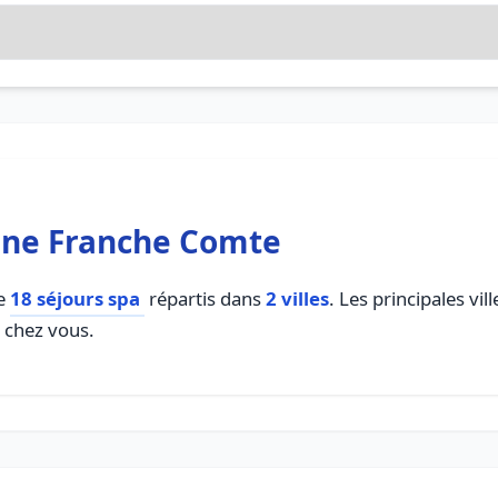
gne Franche Comte
te
18 séjours spa
répartis dans
2 villes
. Les principales vi
e chez vous.