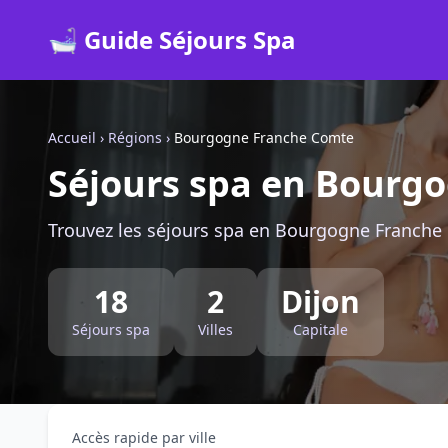
🛁 Guide Séjours Spa
Accueil
›
Régions
›
Bourgogne Franche Comte
Séjours spa en Bourg
Trouvez les séjours spa en Bourgogne Franche C
18
2
Dijon
Séjours spa
Villes
Capitale
Accès rapide par ville