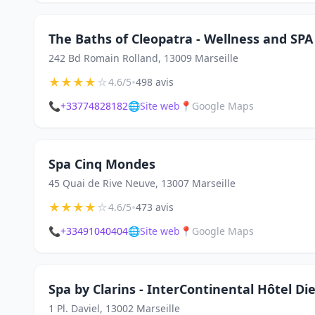
The Baths of Cleopatra - Wellness and SPA
242 Bd Romain Rolland, 13009 Marseille
★
★
★
★
☆
•
4.6/5
498 avis
📞
+33774828182
🌐
Site web
📍
Google Maps
Spa Cinq Mondes
45 Quai de Rive Neuve, 13007 Marseille
★
★
★
★
☆
•
4.6/5
473 avis
📞
+33491040404
🌐
Site web
📍
Google Maps
Spa by Clarins - InterContinental Hôtel Di
1 Pl. Daviel, 13002 Marseille