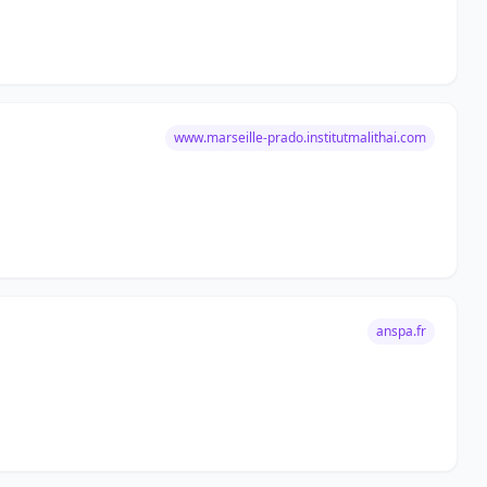
www.marseille-prado.institutmalithai.com
anspa.fr