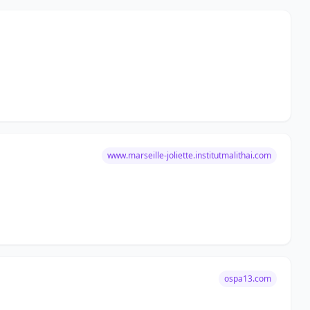
www.marseille-joliette.institutmalithai.com
ospa13.com