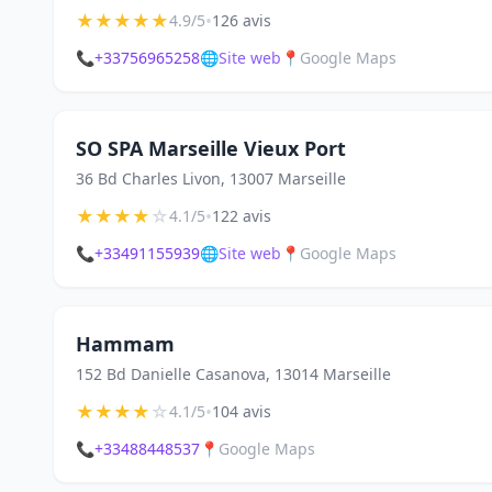
★
★
★
★
★
•
4.9/5
126 avis
📞
+33756965258
🌐
Site web
📍
Google Maps
SO SPA Marseille Vieux Port
36 Bd Charles Livon, 13007 Marseille
★
★
★
★
☆
•
4.1/5
122 avis
📞
+33491155939
🌐
Site web
📍
Google Maps
Hammam
152 Bd Danielle Casanova, 13014 Marseille
★
★
★
★
☆
•
4.1/5
104 avis
📞
+33488448537
📍
Google Maps