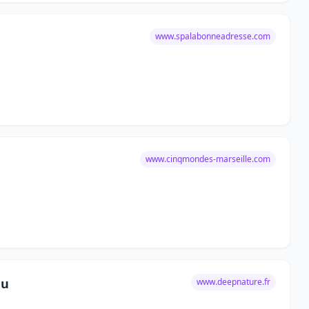
www.spalabonneadresse.com
www.cinqmondes-marseille.com
eu
www.deepnature.fr