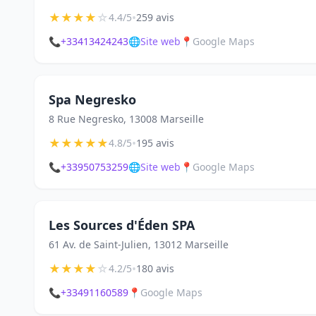
★
★
★
★
☆
•
4.4/5
259 avis
📞
+33413424243
🌐
Site web
📍
Google Maps
Spa Negresko
8 Rue Negresko, 13008 Marseille
★
★
★
★
★
•
4.8/5
195 avis
📞
+33950753259
🌐
Site web
📍
Google Maps
Les Sources d'Éden SPA
61 Av. de Saint-Julien, 13012 Marseille
★
★
★
★
☆
•
4.2/5
180 avis
📞
+33491160589
📍
Google Maps