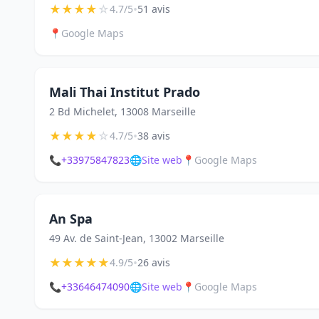
★
★
★
★
☆
•
4.7/5
51 avis
📍
Google Maps
Mali Thai Institut Prado
2 Bd Michelet, 13008 Marseille
★
★
★
★
☆
•
4.7/5
38 avis
📞
+33975847823
🌐
Site web
📍
Google Maps
An Spa
49 Av. de Saint-Jean, 13002 Marseille
★
★
★
★
★
•
4.9/5
26 avis
📞
+33646474090
🌐
Site web
📍
Google Maps