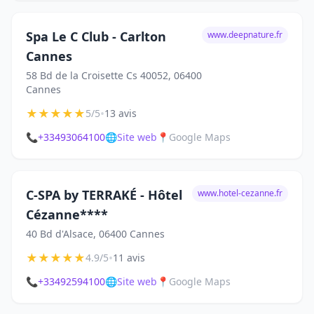
Spa Le C Club - Carlton
www.deepnature.fr
Cannes
58 Bd de la Croisette Cs 40052, 06400
Cannes
★
★
★
★
★
•
5/5
13 avis
📞
+33493064100
🌐
Site web
📍
Google Maps
C-SPA by TERRAKÉ - Hôtel
www.hotel-cezanne.fr
Cézanne****
40 Bd d'Alsace, 06400 Cannes
★
★
★
★
★
•
4.9/5
11 avis
📞
+33492594100
🌐
Site web
📍
Google Maps