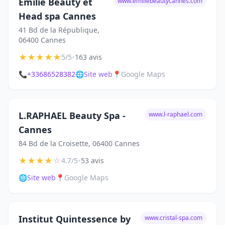
Emilie Beauty et
www.emiliebeautycannes.com
Head spa Cannes
41 Bd de la République,
06400 Cannes
★
★
★
★
★
•
5/5
163 avis
📞
+33686528382
🌐
Site web
📍
Google Maps
L.RAPHAEL Beauty Spa -
www.l-raphael.com
Cannes
84 Bd de la Croisette, 06400 Cannes
★
★
★
★
☆
•
4.7/5
53 avis
🌐
Site web
📍
Google Maps
Institut Quintessence by
www.cristal-spa.com