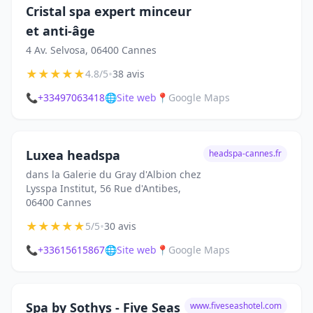
Cristal spa expert minceur
et anti-âge
4 Av. Selvosa, 06400 Cannes
★
★
★
★
★
•
4.8/5
38 avis
📞
+33497063418
🌐
Site web
📍
Google Maps
Luxea headspa
headspa-cannes.fr
dans la Galerie du Gray d'Albion chez
Lysspa Institut, 56 Rue d'Antibes,
06400 Cannes
★
★
★
★
★
•
5/5
30 avis
📞
+33615615867
🌐
Site web
📍
Google Maps
Spa by Sothys - Five Seas
www.fiveseashotel.com