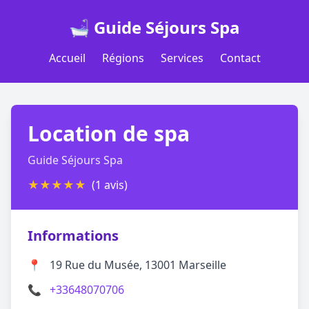
🛁 Guide Séjours Spa
Accueil
Régions
Services
Contact
Location de spa
Guide Séjours Spa
★
★
★
★
★
(1 avis)
Informations
📍
19 Rue du Musée, 13001 Marseille
📞
+33648070706