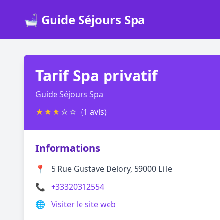
🛁 Guide Séjours Spa
Tarif Spa privatif
Guide Séjours Spa
★
★
★
☆
☆
(1 avis)
Informations
📍
5 Rue Gustave Delory, 59000 Lille
📞
+33320312554
🌐
Visiter le site web