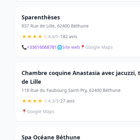
Sparenthèses
937 Rue de Lille, 62400 Béthune
★
★
★
★
☆
•
4.6/5
182 avis
📞
+33616068781
🌐
Site web
📍
Google Maps
Chambre coquine Anastasia avec jacuzzi, te
de Lille
118 Rue du Faubourg Saint-Pry, 62400 Béthune
★
★
★
★
☆
•
4.3/5
27 avis
📍
Google Maps
Spa Océane Béthune