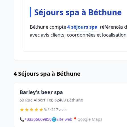
Séjours spa à Béthune
Béthune compte
4 séjours spa
référencés da
avec avis clients, coordonnées et localisation
4 Séjours spa à Béthune
Barley's beer spa
59 Rue Albert 1er, 62400 Béthune
★
★
★
★
★
•
5/5
217 avis
📞
+33366669850
🌐
Site web
📍
Google Maps