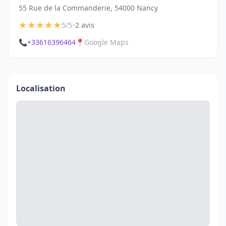
55 Rue de la Commanderie, 54000 Nancy
★
★
★
★
★
•
5/5
2 avis
📞
+33616396464
📍
Google Maps
Localisation