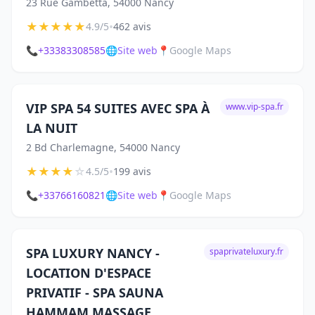
23 Rue Gambetta, 54000 Nancy
★
★
★
★
★
•
4.9/5
462 avis
📞
+33383308585
🌐
Site web
📍
Google Maps
VIP SPA 54 SUITES AVEC SPA À
www.vip-spa.fr
LA NUIT
2 Bd Charlemagne, 54000 Nancy
★
★
★
★
☆
•
4.5/5
199 avis
📞
+33766160821
🌐
Site web
📍
Google Maps
SPA LUXURY NANCY -
spaprivateluxury.fr
LOCATION D'ESPACE
PRIVATIF - SPA SAUNA
HAMMAM MASSAGE