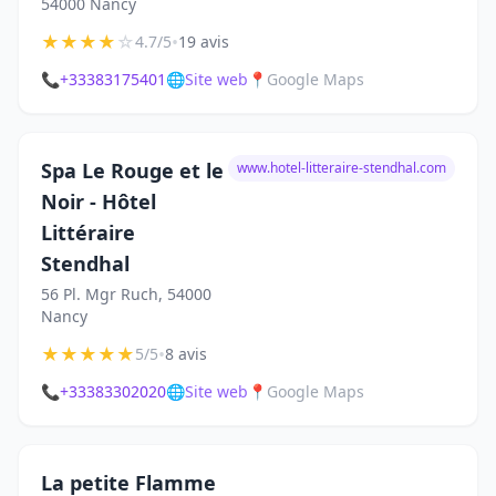
54000 Nancy
★
★
★
★
☆
•
4.7/5
19 avis
📞
+33383175401
🌐
Site web
📍
Google Maps
Spa Le Rouge et le
www.hotel-litteraire-stendhal.com
Noir - Hôtel
Littéraire
Stendhal
56 Pl. Mgr Ruch, 54000
Nancy
★
★
★
★
★
•
5/5
8 avis
📞
+33383302020
🌐
Site web
📍
Google Maps
La petite Flamme