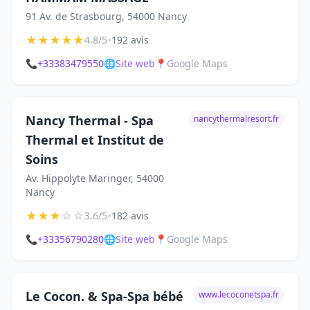
91 Av. de Strasbourg, 54000 Nancy
★
★
★
★
★
•
4.8/5
192 avis
📞
+33383479550
🌐
Site web
📍
Google Maps
Nancy Thermal - Spa
nancythermalresort.fr
Thermal et Institut de
Soins
Av. Hippolyte Maringer, 54000
Nancy
★
★
★
☆
☆
•
3.6/5
182 avis
📞
+33356790280
🌐
Site web
📍
Google Maps
Le Cocon. & Spa-Spa bébé
www.lecoconetspa.fr