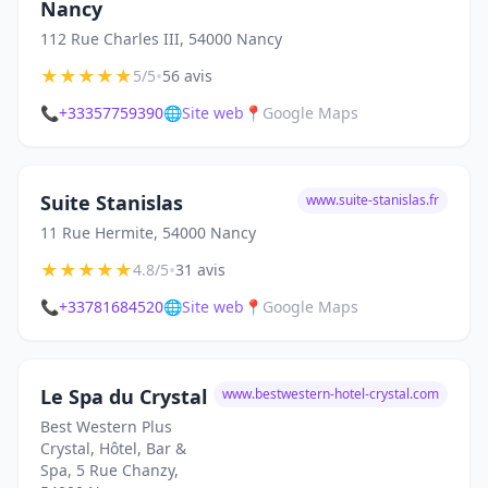
Nancy
112 Rue Charles III, 54000 Nancy
★
★
★
★
★
•
5/5
56 avis
📞
+33357759390
🌐
Site web
📍
Google Maps
Suite Stanislas
www.suite-stanislas.fr
11 Rue Hermite, 54000 Nancy
★
★
★
★
★
•
4.8/5
31 avis
📞
+33781684520
🌐
Site web
📍
Google Maps
Le Spa du Crystal
www.bestwestern-hotel-crystal.com
Best Western Plus
Crystal, Hôtel, Bar &
Spa, 5 Rue Chanzy,