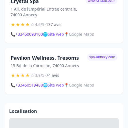
Crystal Spa
www.cristalspa.fr
1 All. de l'Impérial Entrée centrale,
74000 Annecy
★
★
★
★
☆
•
4.6/5
137 avis
📞
+33450093100
🌐
Site web
📍
Google Maps
Pavilion Wellness, Tresoms
spa-annecy.com
15 Bd de la Corniche, 74000 Annecy
★
★
★
★
☆
•
3.9/5
74 avis
📞
+33450519488
🌐
Site web
📍
Google Maps
Localisation