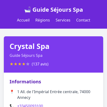
🛁 Guide Séjours Spa
Accueil
Régions
Services
Contact
Crystal Spa
Guide Séjours Spa
★
★
★
★
☆
(137 avis)
Informations
📍
1 All. de l'Impérial Entrée centrale, 74000
Annecy
📞
+33450093100