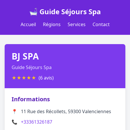
🛁 Guide Séjours Spa
Accueil
Régions
Services
Contact
BJ SPA
Guide Séjours Spa
★
★
★
★
★
(6 avis)
Informations
📍
11 Rue des Récollets, 59300 Valenciennes
📞
+33361326187