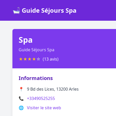
🛁 Guide Séjours Spa
Spa
Guide Séjours Spa
★
★
★
★
☆
(13 avis)
Informations
📍
9 Bd des Lices, 13200 Arles
📞
+33490525255
🌐
Visiter le site web