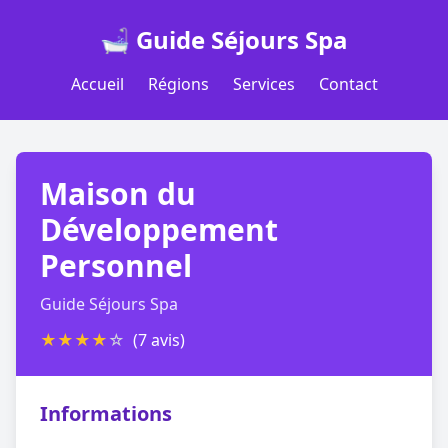
🛁 Guide Séjours Spa
Accueil
Régions
Services
Contact
Maison du
Développement
Personnel
Guide Séjours Spa
★
★
★
★
☆
(7 avis)
Informations