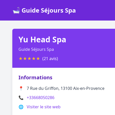
🛁 Guide Séjours Spa
Yu Head Spa
Guide Séjours Spa
★
★
★
★
★
(21 avis)
Informations
📍
7 Rue du Griffon, 13100 Aix-en-Provence
📞
+33668050286
🌐
Visiter le site web