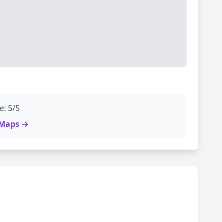
e: 5/5
e Maps →