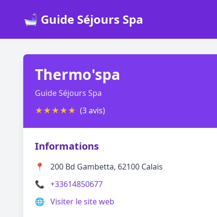
🛁 Guide Séjours Spa
Thermo'spa
Guide Séjours Spa
★
★
★
★
★
(3 avis)
Informations
📍
200 Bd Gambetta, 62100 Calais
📞
+33614850677
🌐
Visiter le site web