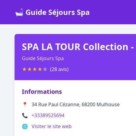
🛁 Guide Séjours Spa
SPA LA TOUR Collection 
Guide Séjours Spa
★
★
★
★
☆
(28 avis)
Informations
📍
34 Rue Paul Cézanne, 68200 Mulhouse
📞
+33389525694
🌐
Visiter le site web