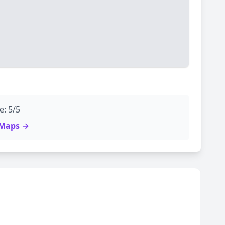
e: 5/5
e Maps →