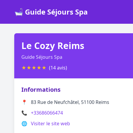
🛁 Guide Séjours Spa
Le Cozy Reims
Guide Séjours Spa
★
★
★
★
★
(14 avis)
Informations
📍
83 Rue de Neufchâtel, 51100 Reims
📞
+33686066474
🌐
Visiter le site web