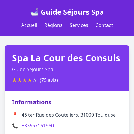
🛁 Guide Séjours Spa
Accueil
Régions
Services
Contact
Spa La Cour des Consuls
Guide Séjours Spa
★
★
★
★
☆
(75 avis)
Informations
📍
46 ter Rue des Couteliers, 31000 Toulouse
📞
+33567161960