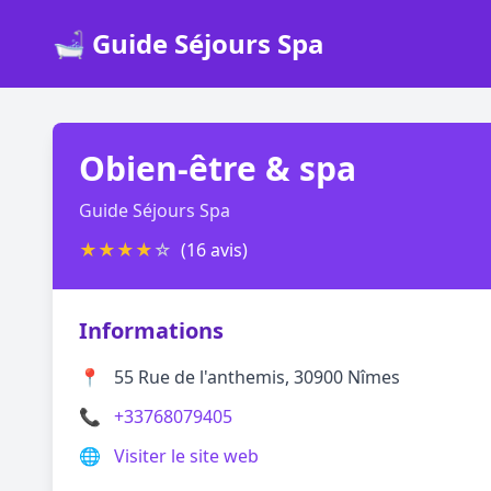
🛁 Guide Séjours Spa
Obien-être & spa
Guide Séjours Spa
★
★
★
★
☆
(16 avis)
Informations
📍
55 Rue de l'anthemis, 30900 Nîmes
📞
+33768079405
🌐
Visiter le site web