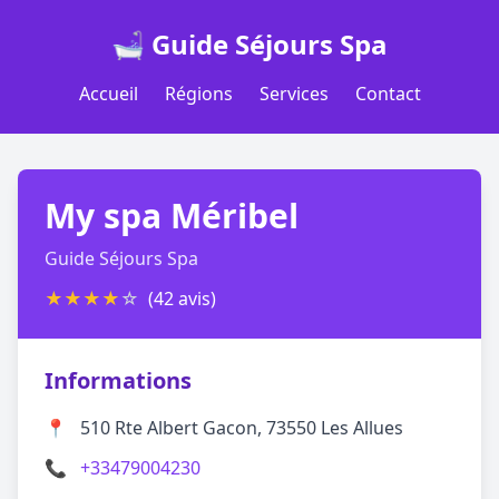
🛁 Guide Séjours Spa
Accueil
Régions
Services
Contact
My spa Méribel
Guide Séjours Spa
★
★
★
★
☆
(42 avis)
Informations
📍
510 Rte Albert Gacon, 73550 Les Allues
📞
+33479004230