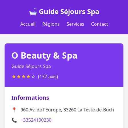
🛁 Guide Séjours Spa
Accueil
Régions
Services
Contact
O Beauty & Spa
Guide Séjours Spa
★
★
★
★
☆
(137 avis)
Informations
📍
960 Av. de l'Europe, 33260 La Teste-de-Buch
📞
+33524190230