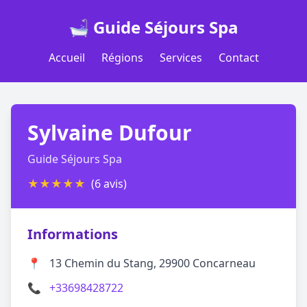
🛁 Guide Séjours Spa
Accueil
Régions
Services
Contact
Sylvaine Dufour
Guide Séjours Spa
★
★
★
★
★
(6 avis)
Informations
📍
13 Chemin du Stang, 29900 Concarneau
📞
+33698428722