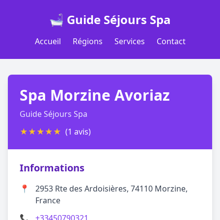
🛁 Guide Séjours Spa
Accueil
Régions
Services
Contact
Spa Morzine Avoriaz
Guide Séjours Spa
★
★
★
★
★
(1 avis)
Informations
📍
2953 Rte des Ardoisières, 74110 Morzine,
France
📞
+33450790321