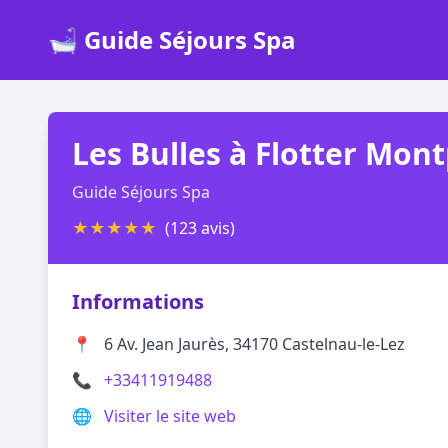
🛁 Guide Séjours Spa
Les Bulles à Flotter Mont
Guide Séjours Spa
★
★
★
★
★
(123 avis)
Informations
📍
6 Av. Jean Jaurès, 34170 Castelnau-le-Lez
📞
+33411919488
🌐
Visiter le site web