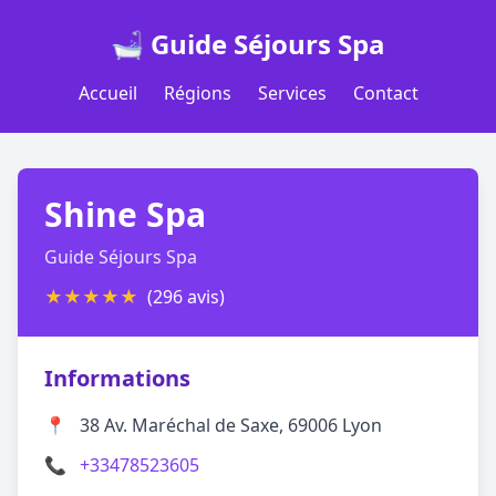
🛁 Guide Séjours Spa
Accueil
Régions
Services
Contact
Shine Spa
Guide Séjours Spa
★
★
★
★
★
(296 avis)
Informations
📍
38 Av. Maréchal de Saxe, 69006 Lyon
📞
+33478523605